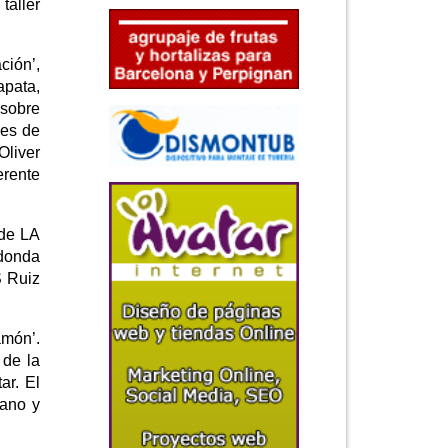
taller
ción’,
apata,
 sobre
nes de
Oliver
erente
 de LA
edonda
S Ruiz
amón’.
 de la
ar. El
rano y