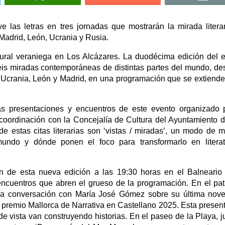
 las letras en tres jornadas que mostrarán la mirada litera
Madrid, León, Ucrania y Rusia.
tural veraniega en Los Alcázares. La duodécima edición del 
seis miradas contemporáneas de distintas partes del mundo, de
Ucrania, León y Madrid, en una programación que se extiende
s presentaciones y encuentros de este evento organizado 
n coordinación con la Concejalía de Cultura del Ayuntamiento 
 estas citas literarias son ‘vistas / miradas’, un modo de m
undo y dónde ponen el foco para transformarlo en literat
ón de esta nueva edición a las 19:30 horas en el Balneario
ncuentros que abren el grueso de la programación. En el pat
na conversación con María José Gómez sobre su última nove
 premio Mallorca de Narrativa en Castellano 2025. Esta presen
de vista van construyendo historias. En el paseo de la Playa, j