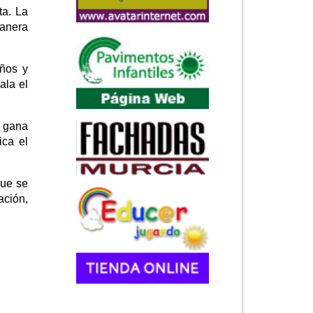
ta. La
manera
eños y
ala el
a gana
ica el
que se
ación,