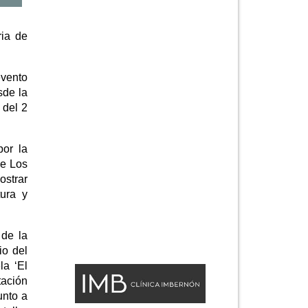
ria de
evento
sde la
 del 2
por la
de Los
ostrar
ura y
 de la
io del
la ‘El
tación
unto a