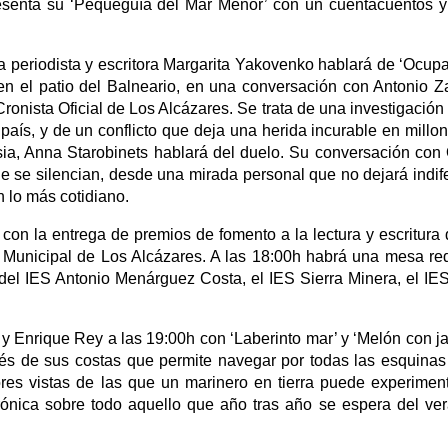
esenta su ‘Pequeguía del Mar Menor’ con un cuentacuentos y 
a periodista y escritora Margarita Yakovenko hablará de ‘Ocupa
 en el patio del Balneario, en una conversación con Antonio Z
Cronista Oficial de Los Alcázares. Se trata de una investigación
n país, y de un conflicto que deja una herida incurable en millo
ia, Anna Starobinets hablará del duelo. Su conversación con 
e se silencian, desde una mirada personal que no dejará indif
n lo más cotidiano.
 con la entrega de premios de fomento a la lectura y escritura
ca Municipal de Los Alcázares. A las 18:00h habrá una mesa r
 del IES Antonio Menárguez Costa, el IES Sierra Minera, el IE
 y Enrique Rey a las 19:00h con ‘Laberinto mar’ y ‘Melón con j
vés de sus costas que permite navegar por todas las esquinas
ores vistas de las que un marinero en tierra puede experiment
ónica sobre todo aquello que año tras año se espera del ve