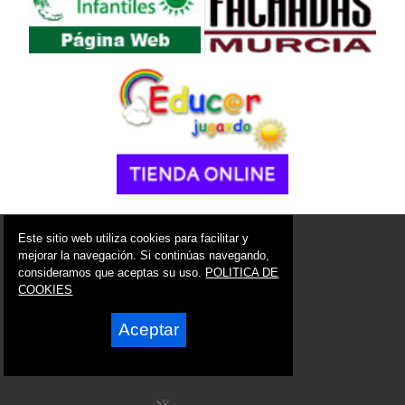
© 2006 - 2026 Portal de Los Alcázares Noticias
Este sitio web utiliza cookies para facilitar y
info@portaldelosalcazares.es
mejorar la navegación. Si continúas navegando,
consideramos que aceptas su uso.
POLITICA DE
Síguenos en:
COOKIES
Aceptar